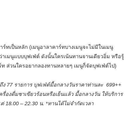
ร์ทเป็นหลัก (เมนูอาลาคาร์ทบางเมนูจะไม่มีในเมนู
มนูแบบบุฟเฟ่ต์ ดังนั้นใครเน้นทานจานเดียวอิ่ม หรือรู้
ท ส่วนใครอยากลองทานหลายๆ เมนูก็จัดบุฟเฟ่ต์ไป)
ึง 77 รายการ บุฟเฟ่ต์มื้อกลางวันราคาท่านละ 699++
ื่องดื่มชาเขียวร้อนหรือเย็นแล้ว มื้อกลางวัน ให้บริการ
้งแต่ 18.00 – 22.30 น. *ทานได้ไม่จำกัดเวลา