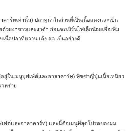
าร์ทเท่านั้น) ปลาทูน่าในส่วนที่เป็นเนื้อแดงและเป็น
ยด้วยงาขาวและงาดำ ก่อนจะเบิร์นไฟเล็กน้อยเพื่อเพิ่ม
ับเนื้อปลาที่หวาน เด้ง สด เป็นอย่างดี
ู่ในเมนูบุฟเฟ่ต์และอาลาคาร์ท) พิซซ่าญี่ปุ่นเนื้อเหนี่ยว
สาหร่าย
ฟเฟ่ต์และอาลาคาร์ท) และนี้คือเมนูที่สุดโปรดของผม