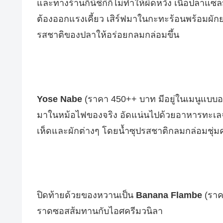
และทางร้านก็นิชิกิก็ไม่ทำให้ผิดหวัง เนื้อปลา
ต้องออกแรงเคี้ยว เสิร์ฟมาในกะทะร้อนพร้อมผักย่
รสชาติของปลาให้อร่อยกลมกล่อมขึ้น
Yose Nabe
(ราคา 450++ บาท มีอยู่ในเมนูแบบอา
มาในหม้อไฟของจริง อัดแน่นไปด้วยอาหารทะเลจัดห
เห็ดและผักต่างๆ โดยน้ำซุปรสชาติกลมกล่อมชุ่ม
ปิดท้ายด้วยของหวานเป็น
Banana Flambe
(ราค
ราดซอสส้มทานกับไอศครีมวนิลา