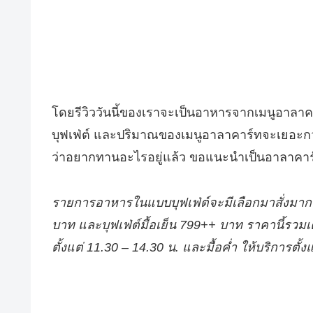
โดยรีวิววันนี้ของเราจะเป็นอาหารจากเมนูอาลาคา
บุฟเฟ่ต์ และปริมาณของเมนูอาลาคาร์ทจะเยอะกว่าเ
ว่าอยากทานอะไรอยู่แล้ว ขอแนะนำเป็นอาลาคาร์
รายการอาหารในแบบบุฟเฟ่ต์จะมีเลือกมาสั่งมากถ
บาท และบุฟเฟ่ต์มื้อเย็น 799++ บาท ราคานี้รวมเคร
ตั้งแต่ 11.30 – 14.30 น. และมื้อค่ำ ให้บริการตั