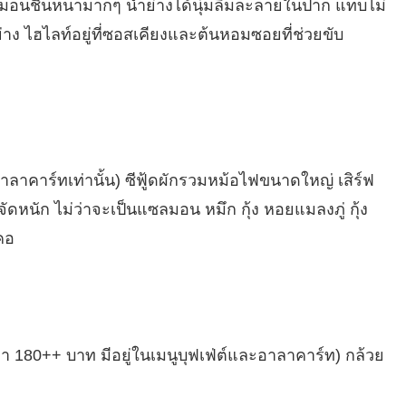
แซลมอนชื้นหนามากๆ นำย่างได้นุ่มลิ้มละลายในปาก แทบไม่
าง ไฮไลท์อยู่ที่ซอสเคียงและต้นหอมซอยที่ช่วยขับ
ลาคาร์ทเท่านั้น) ซีฟู้ดผักรวมหม้อไฟขนาดใหญ่ เสิร์ฟ
นัก ไม่ว่าจะเป็นแซลมอน หมึก กุ้ง หอยแมลงภู่ กุ้ง
คอ
า 180++ บาท มีอยู่ในเมนูบุฟเฟ่ต์และอาลาคาร์ท) กล้วย