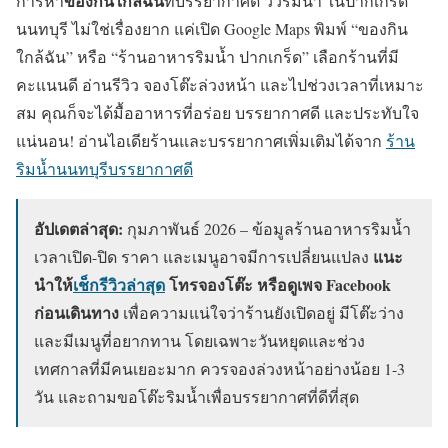
ของกินใกล้ฉัน
การหา
ที่บรรยากาศดี วิวริมน้ำ ในปากเกร็ด
นนทบุรี ไม่ใช่เรื่องยาก แค่เปิด Google Maps พิมพ์ “ของกิน
ใกล้ฉัน” หรือ “ร้านอาหารริมน้ำ ปากเกร็ด” เลือกร้านที่มี
คะแนนดี อ่านรีวิว จองโต๊ะล่วงหน้า และไปช่วงเวลาที่เหมาะ
สม คุณก็จะได้มื้ออาหารที่อร่อย บรรยากาศดี และประทับใจ
แน่นอน! อ่านไอเดียร้านและบรรยากาศเพิ่มเติมได้จาก
ร้าน
ริมน้ำนนทบุรีบรรยากาศดี
อัปเดตล่าสุด:
กุมภาพันธ์ 2026 – ข้อมูลร้านอาหารริมน้ำ
แนะ
เวลาเปิด-ปิด ราคา และเมนูอาจมีการเปลี่ยนแปลง
นำให้
เช็กรีวิวล่าสุด
โทรจองโต๊ะ หรือดูเพจ Facebook
ก่อนเดินทาง
เพื่อความแน่ใจว่าร้านยังเปิดอยู่ มีโต๊ะว่าง
และมีเมนูที่อยากทาน โดยเฉพาะวันหยุดและช่วง
เทศกาลที่มีคนเยอะมาก ควรจองล่วงหน้าอย่างน้อย 1-3
วัน และถามขอโต๊ะริมน้ำเพื่อบรรยากาศที่ดีที่สุด