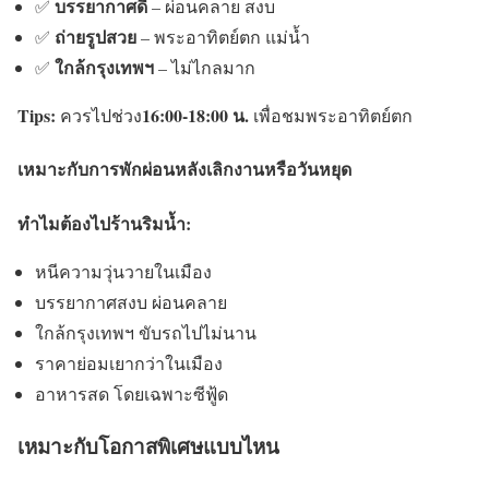
บรรยากาศดี
✅
– ผ่อนคลาย สงบ
ถ่ายรูปสวย
✅
– พระอาทิตย์ตก แม่น้ำ
ใกล้กรุงเทพฯ
✅
– ไม่ไกลมาก
Tips:
16:00-18:00 น.
ควรไปช่วง
เพื่อชมพระอาทิตย์ตก
เหมาะกับการพักผ่อนหลังเลิกงานหรือวันหยุด
ทำไมต้องไปร้านริมน้ำ:
หนีความวุ่นวายในเมือง
บรรยากาศสงบ ผ่อนคลาย
ใกล้กรุงเทพฯ ขับรถไปไม่นาน
ราคาย่อมเยากว่าในเมือง
อาหารสด โดยเฉพาะซีฟู้ด
เหมาะกับโอกาสพิเศษแบบไหน