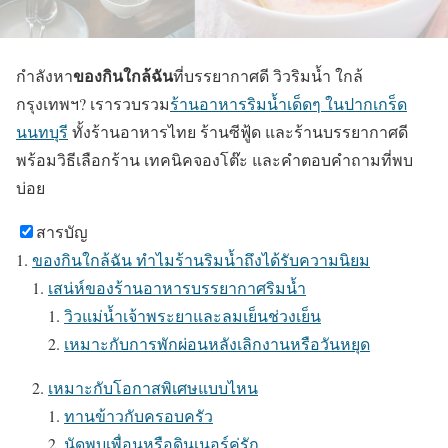
ของกินใกล้ฉัน
กำลังหา
ที่บรรยากาศดี วิวริมน้ำ ใกล้
กรุงเทพฯ? เรารวบรวม
ร้านอาหารริมน้ำเด็ดๆ ในปากเกร็ด
นนทบุรี
ทั้งร้านอาหารไทย ร้านซีฟู้ด และร้านบรรยากาศดี
พร้อมวิธีเลือกร้าน เทคนิคจองโต๊ะ และคำตอบคำถามที่พบ
บ่อย
สารบัญ
ของกินใกล้ฉัน ทำไมร้านริมน้ำถึงได้รับความนิยม
เสน่ห์ของร้านอาหารบรรยากาศริมน้ำ
วิวแม่น้ำเจ้าพระยาและลมเย็นช่วงเย็น
เหมาะกับการพักผ่อนหลังเลิกงานหรือวันหยุด
เหมาะกับโอกาสพิเศษแบบไหน
ทานข้าวกับครอบครัว
นัดพบเพื่อนหรือดินเนอร์คู่รัก