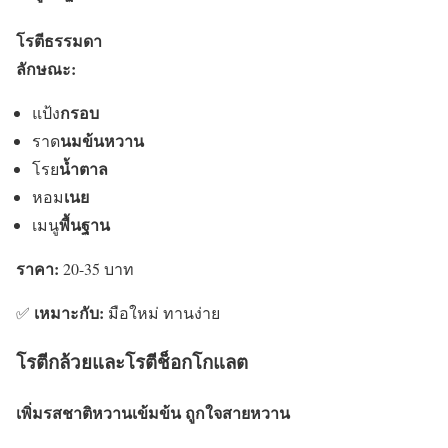
โรตีธรรมดา
ลักษณะ:
กรอบ
แป้ง
นมข้นหวาน
ราด
น้ำตาล
โรย
เนย
หอม
พื้นฐาน
เมนู
ราคา:
20-35 บาท
เหมาะกับ:
✅
มือใหม่ ทานง่าย
โรตีกล้วยและโรตีช็อกโกแลต
เพิ่มรสชาติหวานเข้มข้น ถูกใจสายหวาน