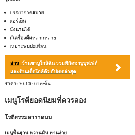
สบาย
บรรยากาศ
เย็น
แอร์
นาน
นั่ง
ได้
เครื่องดื่ม
มี
หลากหลาย
พบปะ
เหมาะ
เพื่อน
อ่าน
ร้านชาบูใกล้ฉัน รวมพิกัดชาบูบุฟเฟ่ต์
และร้านเด็ดใกล้ตัว อัปเดตล่าสุด
ราคา:
50-100 บาท/ชิ้น
เมนูโรตียอดนิยมที่ควรลอง
โรตีธรรมดาราดนม
เมนูพื้นฐาน หวานมัน ทานง่าย