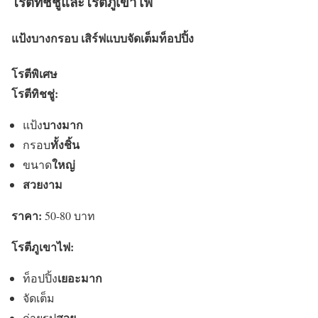
โรตีทิชชู่และโรตีภูเขาไฟ
แป้งบางกรอบ เสิร์ฟแบบจัดเต็มท็อปปิ้ง
โรตีพิเศษ
โรตีทิชชู่:
บางมาก
แป้ง
ทั้งชิ้น
กรอบ
ใหญ่
ขนาด
สวยงาม
ราคา:
50-80 บาท
โรตีภูเขาไฟ:
เยอะมาก
ท็อปปิ้ง
จัดเต็ม
สวย
ถ่ายรูป