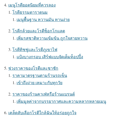
เมนูโรตียอดนิยมที่ควรลอง
โรตีธรรมดาราดนม
เมนูพื้นฐาน หวานมัน ทานง่าย
โรตีกล้วยและโรตีช็อกโกแลต
เพิ่มรสชาติหวานเข้มข้น ถูกใจสายหวาน
โรตีทิชชู่และโรตีภูเขาไฟ
แป้งบางกรอบ เสิร์ฟแบบจัดเต็มท็อปปิ้ง
ช่วงราคาของโรตีและชาชัก
ราคามาตรฐานตามร้านรถเข็น
เข้าถึงง่าย เหมาะกับทุกวัย
ราคาของร้านคาเฟ่หรือร้านแบรนด์
เพิ่มมูลค่าจากบรรยากาศและความหลากหลายเมนู
เคล็ดลับเลือกโรตีใกล้ฉันให้อร่อยถูกใจ