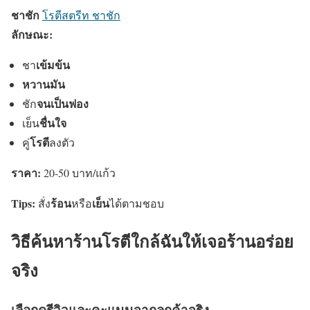
ชาชัก
โรตีสตรีท ชาชัก
ลักษณะ:
เข้มข้น
ชา
หวานมัน
จนเป็นฟอง
ชัก
ชื่นใจ
เย็น
โรตี
คู่
ลงตัว
ราคา:
20-50 บาท/แก้ว
Tips:
ร้อน
เย็น
สั่ง
หรือ
ได้ตามชอบ
วิธีค้นหาร้านโรตีใกล้ฉันให้เจอร้านอร่อย
จริง
เลือกดูรีวิวและคะแนนจากลูกค้าจริง