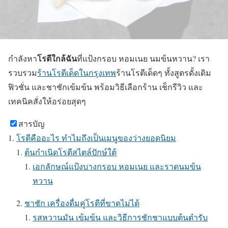
โรตีใกล้ฉัน
กำลังหา
ที่แป้งกรอบ หอมเนย นมข้นหวาน? เรา
รวบรวม
ร้านโรตีเด็ดในกรุงเทพ
ร้านโรตีเด็ดๆ ทั้งสูตรดั้งเดิม
ฟิวชั่น และชาชักเข้มข้น พร้อมวิธีเลือกร้าน เช็กรีวิว และ
เทคนิคสั่งให้อร่อยสุดๆ
สารบัญ
โรตีคืออะไร ทำไมถึงเป็นเมนูของว่างยอดนิยม
ต้นกำเนิดโรตีสไตล์ปักษ์ใต้
เอกลักษณ์แป้งบางกรอบ หอมเนย และราดนมข้น
หวาน
ชาชัก เครื่องดื่มคู่โรตีที่ขาดไม่ได้
รสหวานมัน เข้มข้น และวิธีการชักชาแบบต้นตำรับ