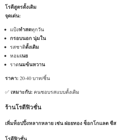
โรตีสูตรดั้งเดิม
จุดเด่น:
ทำสด
แป้ง
ทุกวัน
กรอบนอก นุ่มใน
ดั้งเดิม
รสชาติ
เนย
หอม
นมข้นหวาน
ราด
ราคา:
20-40 บาท/ชิ้น
เหมาะกับ:
✅
คนชอบรสแบบดั้งเดิม
ร้านโรตีฟิวชั่น
เพิ่มท็อปปิ้งหลากหลาย เช่น ฝอยทอง ช็อกโกแลต ชีส
โรตีฟิวชั่น