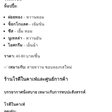
ท็อปปิ้ง:
ฝอยทอง
– หวานหอม
ช็อกโกแลต
– เข้มข้น
ชีส
– เยิ้ม หอม
นูเทลล่า
– หวานมัน
ไอศกรีม
– เย็นฉ่ำ
ราคา:
40-80 บาท/ชิ้น
เหมาะกับ:
✅
สายหวาน ชอบลองรสใหม่
ร้านโรตีในคาเฟ่และศูนย์การค้า
บรรยากาศนั่งสบาย เหมาะกับการพบปะสังสรรค์
โรตีในคาเฟ่
จุดเด่น: