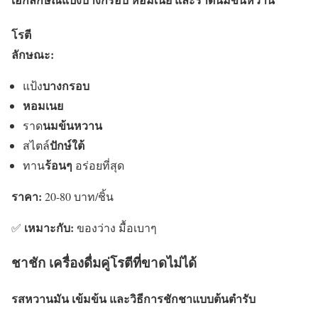
โรตี
ลักษณะ:
บางกรอบ
แป้ง
หอมเนย
นมข้นหวาน
ราด
ปักษ์ใต้
สไตล์
ร้อนๆ
ทาน
อร่อยที่สุด
ราคา:
20-80 บาท/ชิ้น
เหมาะกับ:
✅
ของว่าง มื้อเบาๆ
ชาชัก เครื่องดื่มคู่โรตีที่ขาดไม่ได้
รสหวานมัน เข้มข้น และวิธีการชักชาแบบต้นตำรับ