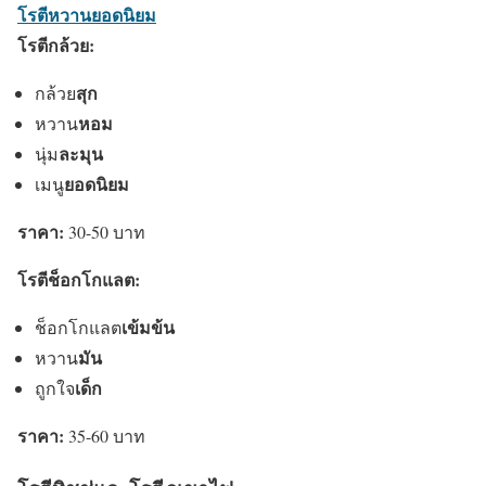
โรตีหวานยอดนิยม
โรตีกล้วย:
สุก
กล้วย
หอม
หวาน
ละมุน
นุ่ม
ยอดนิยม
เมนู
ราคา:
30-50 บาท
โรตีช็อกโกแลต:
เข้มข้น
ช็อกโกแลต
มัน
หวาน
เด็ก
ถูกใจ
ราคา:
35-60 บาท