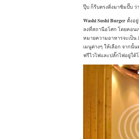
ปุ๊บ ก็รีบตรงดิ่งมาชิมปั๊บ ว่
Washi Sushi Burger
ตั้งอ
ลงที่สถานีอโศก โดยคอนเซ็
หมายความอาหารจะเป็น Junk
เมนูต่างๆ ให้เลือก จากนั
ฟรีไวไฟและปลั๊กไฟอยู่ใต้โ