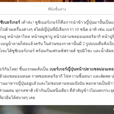
ที่นั่งชั้นล่าง
ูชิเบอร์เกอร์
เค้าล่ะ! ซูชิเบอร์เกอร์ก็คือการนำข้าวญี่ปุ่นมาปั้นเป
ด้วยเครื่องต่างๆ สไตล์ญี่ปุ่นที่มีเลือกกว่า 10 ชนิด อาทิ เช่น เบอร์
ทนจู หน้าปลาไหล หน้าหมูชาบู หน้าปลาแซลม่อนเทอริยากิ หน้าปูนิ
ะเมนูน้ําลายก็สอแล้วครับ ในส่วนของราคานั้นมี 2 รูปแบบคือสั่งเป็น
ตซึ่งจะได้ซูชิเบอร์เกอร์ พร้อมกันเฟรนช์ฟรายส์ ซุปมิโซะ และน้ำอัด
เบอร์เกอร์ญี่ปุ่นหน้าปลาแซลม่อนเทอ
อร์กันโลด! ชิ้นแรกผมสั่งเป็น
วยแซลม่อนทอด ราดซอสเทอริยากิ ไข่หวานชิ้นหนา และผัดสด ประกบ
านอาหารญี่ปุ่นอยู่แล้วและไม่ชอบทานขนมปังบัน พอกลายเป็นข้า
่วนผสม ทุกรสชาติ เข้ากันเป็นหนึ่งเดียว ที่สำคัญข้าวไม่แตกกระ
ดียวอิ่มได้สบายๆ เลย