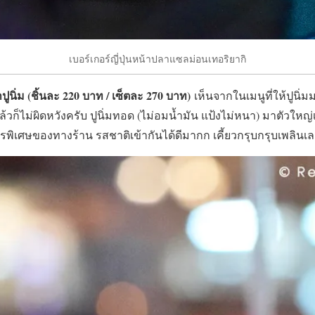
เบอร์เกอร์ญี่ปุ่นหน้าปลาแซลม่อนเทอริยากิ
้าปูนิ่ม (ชิ้นละ 220 บาท / เซ็ตละ 270 บาท)
เห็นจากในเมนูที่ให้ปูนิ่ม
แล้วก็ไม่ผิดหวังครับ ปูนิ่มทอด (ไม่อมน้ำมัน แป้งไม่หนา) มาตัวใหญ่
พิเศษของทางร้าน รสชาติเข้ากันได้ดีมากก เคี้ยวกรุบกรุบเพลินเ