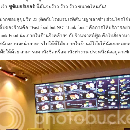
ซูชิเบอร์เกอร์
าเจ้า
นี้มันจะว๊าว ว๊าว ว๊าว ขนาดไหนกัน!
ยู่ปากซอยสุขุมวิท 25 (ติดกับโรงแรมเรดิสัน บลู พลาซ่า) ส่วนใครใช
ปของร้านคือ “Fast-food but NOT Junk food” คือการให้บริการอย่าง
 Food น่ะ ภายในร้านจึงคล้ายๆ กับร้านฟาสต์ฟู้ด คือไปสั่งอาหาร
้นพนักงงานจะนำอาหารไปให้ที่โต๊ะ ภายในร้านมีโต๊ะให้นั่งเยอะเล
ต๊ะให้ด้วย สามารถมานั่งชิลหรือมานั่งทำงาน ประหนึ่งนั่งอยู่คาเฟ่