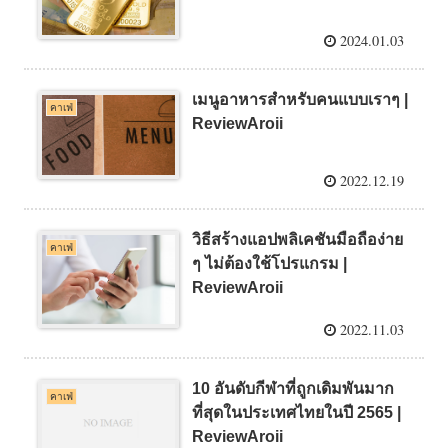
2024.01.03
เมนูอาหารสำหรับคนแบบเราๆ |
คาเฟ่
ReviewAroii
2022.12.19
วิธีสร้างแอปพลิเคชันมือถือง่าย
คาเฟ่
ๆ ไม่ต้องใช้โปรแกรม |
ReviewAroii
2022.11.03
10 อันดับกีฬาที่ถูกเดิมพันมาก
คาเฟ่
ที่สุดในประเทศไทยในปี 2565 |
ReviewAroii