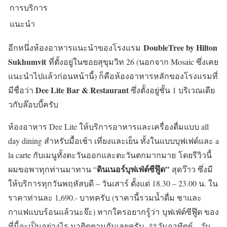
การบริการ
แนะนำ
DoubleTree by Hilton
อีกหนึ่่งห้องอาหารแนะนำของโรงแรม
Sukhumvit
ที่ตั้งอยู่ในซอยสุขุมวิท 26 (นอกจาก Mosaic ซึ่งเคย
แนะนำไปแล้วก่อนหน้านี้) ก็คือห้องอาหารหลักของโรงแรมที่
Dee Lite Bar & Restaurant
มีชื่อว่า
ซึ่งตั้งอยู่ชั้น 1 บริเวณเดีย
วกับล๊อบบี้ครับ
ห้องอาหาร Dee Lite ให้บริการอาหารและเครื่องดื่มแบบ all
day dining สำหรับมื้อเช้า เที่ยงและเย็น ทั้งในแบบบุฟเฟต์และ a
la carte กับเมนูทั้งตะวันออกและตะวันตกมากมาย
โดยรีวิวนี้
ดินเนอร์บุฟเฟ่ต์ซีฟู๊ด”
ผมขอพาทุกท่านมาทาน “
สุดว๊าว ซึ่งมี
ให้บริการทุกวันพฤหัสบดี – วันเสาร์ ตั้งแต่ 18.30 – 23.00 น. ใน
ราคาท่านละ 1,690.- บาทครับ (ราคานี้รวมน้ำดื่ม ชาและ
กาแฟแบบร้อนแล้วนะจ๊ะ)
หากใครอยากรู้ว่า บุฟเฟ่ต์ซีฟู๊ด ของ
ที่นี้จะเป็นอย่างไร มาติดตามกันเลยครับ
**วันอาทิตย์ – วัน