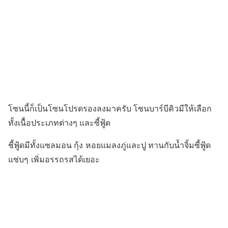
โซนนี้ก็เป็นโซนโปรดรองลงมาครับ โซนบาร์บีคิวมีให้เลือก
ทั้งเนื้อประเภทต่างๆ และซี้ฟู้ด
ชี้ฟู้ดมีทั้งแซลมอน กุ้ง หอยแมลงภู่และปู ทานกับน้ำจิ้มซี้ฟู้ด
แซ่บๆ เพิ่มอรรถรสได้เยอะ