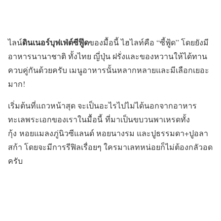
ดินเนอร์บุฟเฟ่ต์ซีฟู๊ด
ไลน์
ของมื้อนี้ ไฮไลท์คือ “ซี้ฟู้ด” โดยยังมี
อาหารนานาชาติ ทั้งไทย ญี่ปุ่น ฝรั่งและของหวานให้ได้ทาน
ควบคู่กันด้วยครับ เมนูอาหารนั้นหลากหลายและมีเลือกเยอะ
มาก!
เริ่มต้นที่แถวหน้าสุด จะเป็นอะไรไปไม่ได้นอกจากอาหาร
ทะเลพระเอกของเราในมื้อนี้ ที่มาเป็นขบวนพาเหรดทั้ง
กุ้ง หอยแมลงภู่นิวซีแลนด์ หอยนางรม และปูธรรมดา+ปูอลา
สก้า โดยจะมีการรีฟิลเรื่อยๆ ใครมาเลทหน่อยก็ไม่ต้องกลัวอด
ครับ